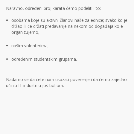
Naravno, određeni broj karata ćemo podeliti i to:
osobama koje su aktivni članovi naše zajednice; svako ko je
držao ili će držati predavanje na nekom od događaja koje
organizujemo,
našim volonterima,
određenim studentskim grupama.
Nadamo se da ćete nam ukazati poverenje i da ćemo zajedno
učiniti IT industriju još boljom.