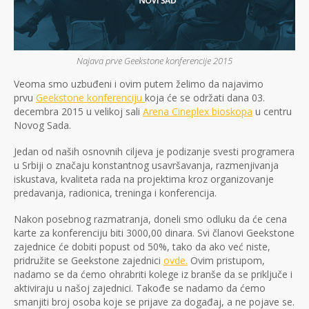
Najava prve Geekstone konferencije 2015
Veoma smo uzbuđeni i ovim putem želimo da najavimo
prvu
Geekstone konferenciju
koja će se održati dana
03.
decembra 2015 u velikoj sali
Arena Cineplex bioskopa
u centru
Novog Sada.
Jedan od naših osnovnih ciljeva je podizanje svesti programera
u Srbiji o značaju konstantnog usavršavanja, razmenjivanja
iskustava, kvaliteta rada na projektima kroz organizovanje
predavanja, radionica, treninga i konferencija.
Nakon posebnog razmatranja, doneli smo odluku da će cena
karte za konferenciju biti 3000,00 dinara. Svi članovi Geekstone
zajednice će dobiti popust od 50%, tako da ako već niste,
pridružite se Geekstone zajednici
ovde.
Ovim pristupom,
nadamo se da ćemo ohrabriti kolege iz branše da se priključe i
aktiviraju u našoj zajednici. Takođe se nadamo da ćemo
smanjiti broj osoba koje se prijave za događaj, a ne pojave se.