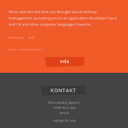
When was the last time you thought about memory
management, assuming you're an application developer? Java
and C# and other computer languages have be...
#meetup
#c#
Autor: Andrea Jerinic
|
VIŠE
KONTAKT
Novosadskoj sajma 2
21000 Novi Sad
Serbia
+381(69)701 456